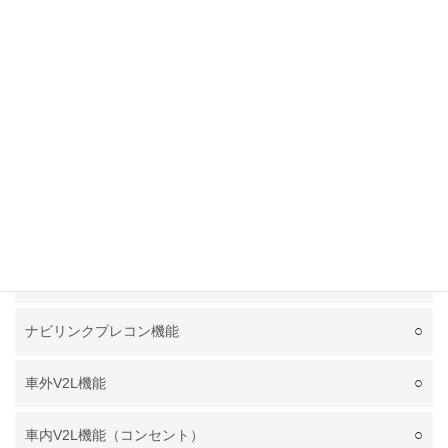
J1772
普通充電規格
×
プラグ&チャージ
左前
急速充電ポート位置
右前
普通充電ポート位置
○
電池温調システム
○
電池プレコンディショニング機能
○
ナビリンクプレコン機能
○
車外V2L機能
○
車内V2L機能（コンセント）