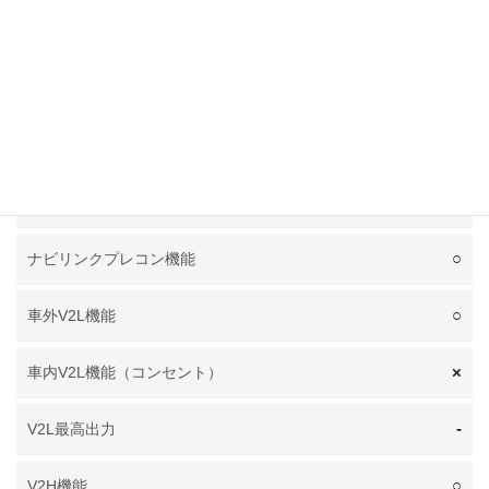
左後
急速充電ポート位置
左後
普通充電ポート位置
○
電池温調システム
○
電池プレコンディショニング機能
○
ナビリンクプレコン機能
○
車外V2L機能
×
車内V2L機能（コンセント）
-
V2L最高出力
○
V2H機能