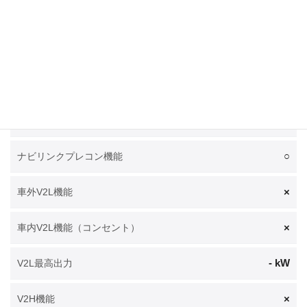
左後
急速充電ポート位置
左後
普通充電ポート位置
○
電池温調システム
○
電池プレコンディショニング機能
○
ナビリンクプレコン機能
×
車外V2L機能
×
車内V2L機能（コンセント）
- kW
V2L最高出力
×
V2H機能