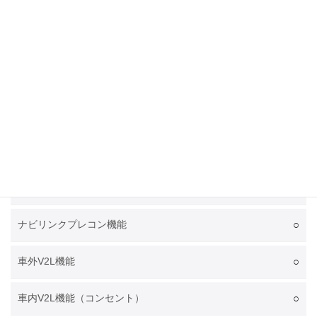
J1772
普通充電規格
×
プラグ&チャージ
左前
急速充電ポート位置
右前
普通充電ポート位置
○
電池温調システム
○
電池プレコンディショニング機能
○
ナビリンクプレコン機能
○
車外V2L機能
○
車内V2L機能（コンセント）