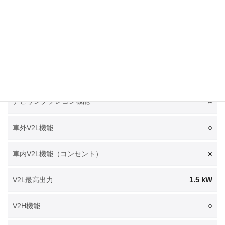
右前
普通充電ポート位置
○
電池温調システム
○
電池プレコンディショニング機能
×
ナビリンクプレコン機能
○
車外V2L機能
×
車内V2L機能（コンセント）
1.5 kW
V2L最高出力
○
V2H機能