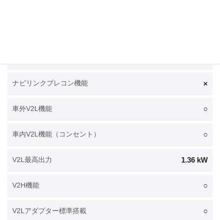
フロント
普通充電ポート位置
○
電池温調システム
-
電池プレコンディショニング機能
×
ナビリンクプレコン機能
○
車外V2L機能
○
車内V2L機能（コンセント）
1.36 kW
V2L最高出力
○
V2H機能
○
V2Lアダプター標準搭載