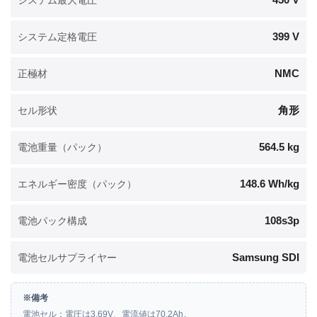
399 V
システム定格電圧
NMC
正極材
角形
セル形状
564.5 kg
電池重量（パック）
148.6 Wh/kg
エネルギー密度（パック）
108s3p
電池パック構成
Samsung SDI
電池セルサプライヤー
※備考
電池セル：電圧は3.69V、電流値は70.2Ah。