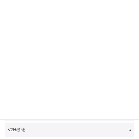
右後
急速充電ポート位置
右後
普通充電ポート位置
○
電池温調システム
○
電池プレコンディショニング機能
○
ナビリンクプレコン機能
○
車外V2L機能
×
車内V2L機能（コンセント）
1.5 kW
V2L最高出力
○
V2H機能