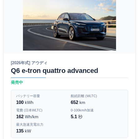
[2026年式] アウディ
Q6 e-tron quattro advanced
発売中
バッテリー容量
航続距離 (WLTC)
100
652
kWh
km
電費 (日本WLTC)
0-100km/h加速
162
5.1
Wh/km
秒
最大急速充電出力
135
kW