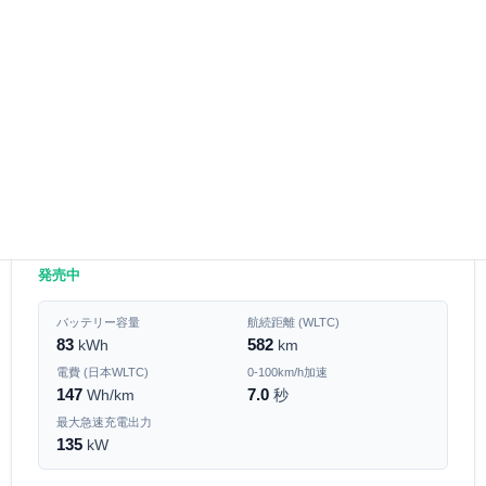
[2026年式] アウディ
Q6 Sportback e-tron advanced
発売中
バッテリー容量
航続距離 (WLTC)
83
582
kWh
km
電費 (日本WLTC)
0-100km/h加速
147
7.0
Wh/km
秒
最大急速充電出力
135
kW