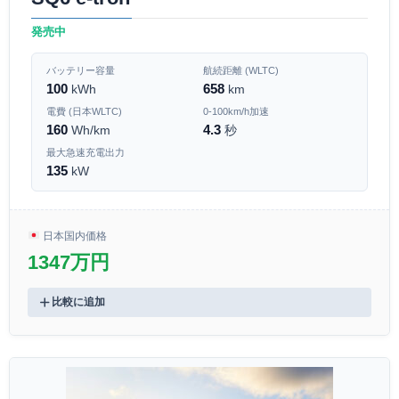
発売中
バッテリー容量
航続距離 (WLTC)
100
658
kWh
km
電費 (日本WLTC)
0-100km/h加速
160
4.3
Wh/km
秒
最大急速充電出力
135
kW
日本国内価格
1347万円
比較に追加